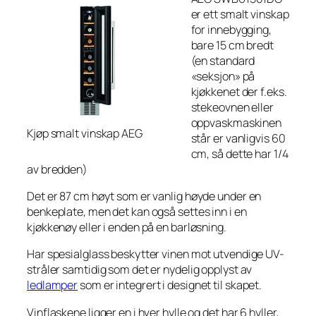
er ett smalt vinskap
for innebygging,
bare 15 cm bredt
(en standard
«seksjon» på
kjøkkenet der f.eks.
stekeovnen eller
oppvaskmaskinen
Kjøp smalt vinskap AEG
står er vanligvis 60
cm, så dette har 1/4
av bredden)
Det er 87 cm høyt som er vanlig høyde under en
benkeplate, men det kan også settes inn i en
kjøkkenøy eller i enden på en barløsning.
Har spesialglass beskytter vinen mot utvendige UV-
stråler samtidig som det er nydelig opplyst av
ledlamper
som er integrert i designet til skapet.
Vinflaskene ligger en i hver hylle og det har 6 hyller,