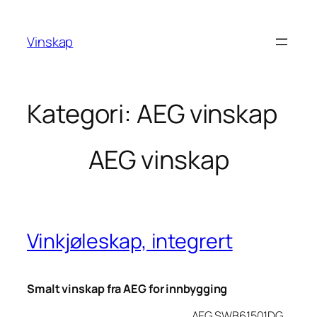
Hopp
til
Vinskap
innhold
Kategori:
AEG vinskap
AEG vinskap
Vinkjøleskap, integrert
Smalt vinskap fra AEG for innbygging
AEG SWB61501DG